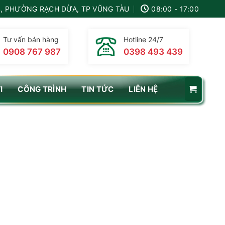
, PHƯỜNG RẠCH DỪA, TP VŨNG TÀU
08:00 - 17:00
Tư vấn bán hàng
Hotline 24/7
0908 767 987
0398 493 439
I
CÔNG TRÌNH
TIN TỨC
LIÊN HỆ