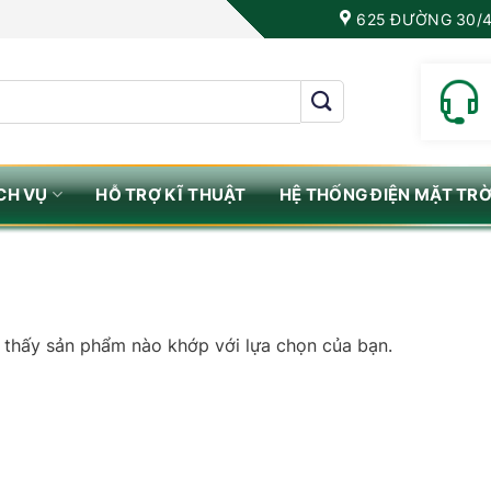
625 ĐƯỜNG 30/4
CH VỤ
HỖ TRỢ KĨ THUẬT
HỆ THỐNG ĐIỆN MẶT TRỜ
 thấy sản phẩm nào khớp với lựa chọn của bạn.