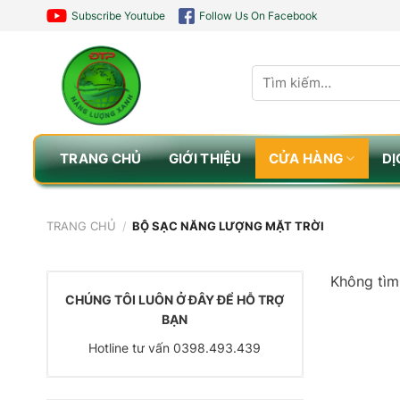
Chuyển
Subscribe Youtube
Follow Us On Facebook
đến
nội
Tìm
dung
kiếm:
TRANG CHỦ
GIỚI THIỆU
CỬA HÀNG
DỊ
TRANG CHỦ
/
BỘ SẠC NĂNG LƯỢNG MẶT TRỜI
Không tìm
CHÚNG TÔI LUÔN Ở ĐÂY ĐỂ HỖ TRỢ
BẠN
Hotline tư vấn 0398.493.439