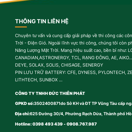
THÔNG TIN LIÊN HỆ
Chuyên tư vấn và cung cấp giải pháp về thi công các cô
Trời - Điện Gió. Ngoài lĩnh vực thi công, chúng tôi còn p
Năng Lượng Mặt Trời. Mang hiệu suất cao, bền bỉ như: 
CANADIAN,ASTRONERGY, TCL, RẠNG ĐÔNG, AE, AIKO..
DEYE, SOLAX, SOLIS, CHISAGE, SENERGY
PIN LƯU TRỮ BATTERY: CFE, DYNESS, PYLONTECH, ZE
LITHTECH, SUNBOX ...
CÔNG TY TNHH ĐỨC THIÊN PHÁT
GPKD số:
3502400871do Sở KH và ĐT TP Vũng Tàu cấp ng
Địa chỉ:
625 Đường 30/4, Phường Rạch Dừa, Thành phố Hồ 
Hotline: 0398 493 439 - 0908.767.987