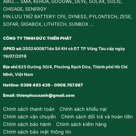
AIKO..... SMA, KEHUA, GOOGWE, DEYE, SOLAX, SOLIS,
CHISAGE, SENERGY
PIN LƯU TRỮ BATTERY: CFE, DYNESS, PYLONTECH, ZESE,
SOFAR, GIGABOX, LITHTECH, SUNBOX ...
CÔNG TY TNHH ĐỨC THIÊN PHÁT
GPKD số:
3502400871do Sở KH và ĐT TP Vũng Tàu cấp ngày
19/07/2019
Địa chỉ:
625 Đường 30/4, Phường Rạch Dừa, Thành phố Hồ Chí
MInh, Việt Nam
Hotline: 0398 493 439 - 0908.767.987
Email:
thienphucxanh@gmail.com
Chính sách thanh toán
-
Chính sách khiếu nại
Chính sách vận chuyển
-
Chính sách đổi trả và hoàn tiền
Chính sách bảo hành
-
Chính sách kiểm hàng
Chính sách bảo mật thông tin