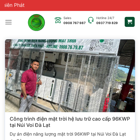
Chuyển
Chào quý
đến
nội
Sales
Hotline 24/7
0908 767 987
0937 719 829
dung
Công trình điện mặt trời hệ lưu trữ cao cấp 96KWP
tại Núi Voi Đà Lạt
Dự án điện năng lượng mặt trời 96KWP tại Núi Voi Đà Lạt