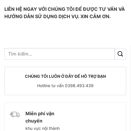
LIÊN HỆ NGAY VỚI CHÚNG TÔI ĐỂ ĐƯỢC TƯ VẤN VÀ
HƯỚNG DẪN SỬ DỤNG DỊCH VỤ. XIN CẢM ƠN.
CHÚNG TÔI LUÔN Ở ĐÂY ĐỂ HỖ TRỢ BẠN
Hotline tư vấn 0398.493.439
Miễn phí vận
chuyển
khu vực nội thành