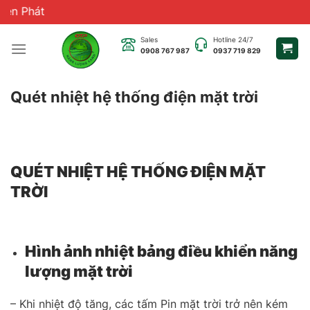
Chuyển
Chào
đến
nội
Sales
Hotline 24/7
0908 767 987
0937 719 829
dung
Quét nhiệt hệ thống điện mặt trời
QUÉT NHIỆT HỆ THỐNG ĐIỆN MẶT
TRỜI
Hình ảnh nhiệt bảng điều khiển năng
lượng mặt trời
– Khi nhiệt độ tăng, các tấm Pin mặt trời trở nên kém