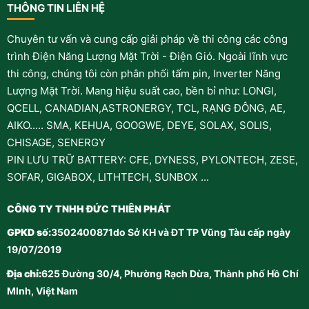
THÔNG TIN LIÊN HỆ
Chuyên tư vấn và cung cấp giải pháp về thi công các công
trình Điện Năng Lượng Mặt Trời - Điện Gió. Ngoài lĩnh vực
thi công, chúng tôi còn phân phối tấm pin, Inverter Năng
Lượng Mặt Trời. Mang hiệu suất cao, bền bỉ như: LONGI,
QCELL, CANADIAN,ASTRONERGY, TCL, RẠNG ĐÔNG, AE,
AIKO..... SMA, KEHUA, GOOGWE, DEYE, SOLAX, SOLIS,
CHISAGE, SENERGY
PIN LƯU TRỮ BATTERY: CFE, DYNESS, PYLONTECH, ZESE,
SOFAR, GIGABOX, LITHTECH, SUNBOX ...
CÔNG TY TNHH ĐỨC THIÊN PHÁT
GPKD số:
3502400871do Sở KH và ĐT TP Vũng Tàu cấp ngày
19/07/2019
Địa chỉ:
625 Đường 30/4, Phường Rạch Dừa, Thành phố Hồ Chí
MInh, Việt Nam