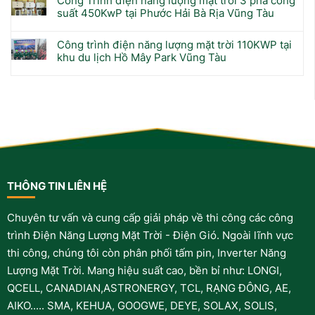
Công Trình điện năng lượng mặt trời 3 pha công
suất 450KwP tại Phước Hải Bà Rịa Vũng Tàu
Công trình điện năng lượng mặt trời 110KWP tại
khu du lịch Hồ Mây Park Vũng Tàu
THÔNG TIN LIÊN HỆ
Chuyên tư vấn và cung cấp giải pháp về thi công các công
trình Điện Năng Lượng Mặt Trời - Điện Gió. Ngoài lĩnh vực
thi công, chúng tôi còn phân phối tấm pin, Inverter Năng
Lượng Mặt Trời. Mang hiệu suất cao, bền bỉ như: LONGI,
QCELL, CANADIAN,ASTRONERGY, TCL, RẠNG ĐÔNG, AE,
AIKO..... SMA, KEHUA, GOOGWE, DEYE, SOLAX, SOLIS,