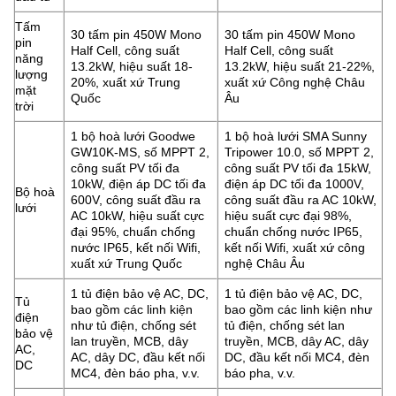
Tấm
30 tấm pin 450W Mono
30 tấm pin 450W Mono
pin
Half Cell, công suất
Half Cell, công suất
năng
13.2kW, hiệu suất 18-
13.2kW, hiệu suất 21-22%,
lượng
20%, xuất xứ Trung
xuất xứ Công nghệ Châu
mặt
Quốc
Âu
trời
1 bộ hoà lưới Goodwe
1 bộ hoà lưới SMA Sunny
GW10K-MS, số MPPT 2,
Tripower 10.0, số MPPT 2,
công suất PV tối đa
công suất PV tối đa 15kW,
10kW, điện áp DC tối đa
điện áp DC tối đa 1000V,
Bộ hoà
600V, công suất đầu ra
công suất đầu ra AC 10kW,
lưới
AC 10kW, hiệu suất cực
hiệu suất cực đại 98%,
đại 95%, chuẩn chống
chuẩn chống nước IP65,
nước IP65, kết nối Wifi,
kết nối Wifi, xuất xứ công
xuất xứ Trung Quốc
nghệ Châu Âu
1 tủ điện bảo vệ AC, DC,
1 tủ điện bảo vệ AC, DC,
Tủ
bao gồm các linh kiện
bao gồm các linh kiện như
điện
như tủ điện, chống sét
tủ điện, chống sét lan
bảo vệ
lan truyền, MCB, dây
truyền, MCB, dây AC, dây
AC,
AC, dây DC, đầu kết nối
DC, đầu kết nối MC4, đèn
DC
MC4, đèn báo pha, v.v.
báo pha, v.v.