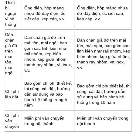
Thiết
bị
Ống điện, hộp máng
Ống điện, hộp máng nhựa
ngoại
nhựa đỡ dây điện, ốc
đỡ dây điện, ốc siết cáp,
vi hệ
siết cáp, kẹp cáp, v.v.
kẹp cáp, v.v.
thống
Dàn
Dàn chân giá đỡ trên
chân
Dàn chân giá đỡ trên mái
mái tôn, mái ngói, bao
giá đỡ
tôn, mái ngói, bao gồm các
gồm các linh kiện như
trên
linh kiện như rail nhôm, kẹp
rail nhôm, kẹp biên
mái
biên nhôm, kẹp giữa nhôm,
nhôm, kẹp giữa nhôm,
tôn,
thanh ray nhôm, vít inox,
thanh ray nhôm, vít inox,
mái
v.v.
v.v.
ngói
Bao gồm chi phí thiết kế,
Bao gồm chi phí thiết kế, thi
thi công, cài đặt, hướng
Chi phí
công, cài đặt, hướng dẫn
dẫn sử dụng và bảo
lắp đặt
sử dụng và bảo hành hệ
hành hệ thống trong 5
thống trong 10 năm
năm
Chi phí
Miễn phí vận chuyển
Miễn phí vận chuyển trong
vận
trong nội thành
nội thành
chuyển