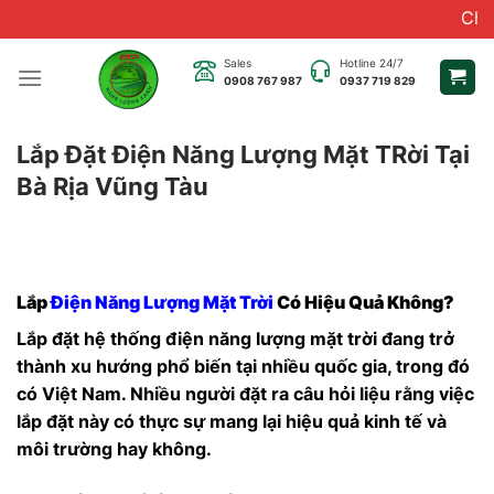
Chuyển
Chào quý khá
đến
nội
Sales
Hotline 24/7
0908 767 987
0937 719 829
dung
Lắp Đặt Điện Năng Lượng Mặt TRời Tại
Bà Rịa Vũng Tàu
Lắp
Điện Năng Lượng Mặt Trời
Có Hiệu Quả Không?
Lắp đặt hệ thống điện năng lượng mặt trời đang trở
thành xu hướng phổ biến tại nhiều quốc gia, trong đó
có Việt Nam. Nhiều người đặt ra câu hỏi liệu rằng việc
lắp đặt này có thực sự mang lại hiệu quả kinh tế và
môi trường hay không.