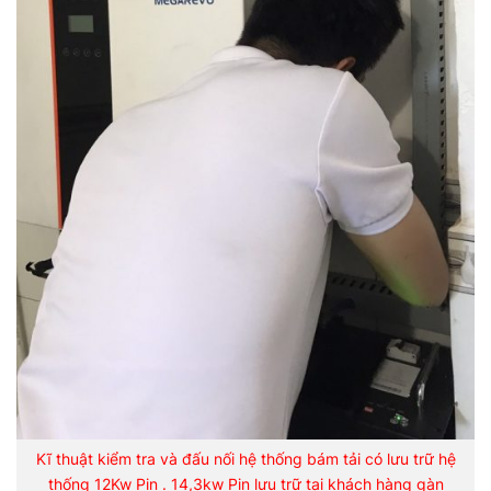
Kĩ thuật kiểm tra và đấu nối hệ thống bám tải có lưu trữ hệ
thống 12Kw Pin . 14,3kw Pin lưu trữ tại khách hàng gàn