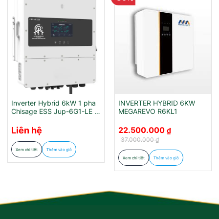
Inverter Hybrid 6kW 1 pha
INVERTER HYBRID 6KW
Chisage ESS Jup-6G1-LE &
MEGAREVO R6KL1
Jup-6G2-LE
Giá
Giá
Liên hệ
22.500.000
₫
gốc
hiện
là:
tại
37.000.000
₫
37.000.000 ₫.
là:
Xem chi tiết
Thêm vào giỏ
22.500.000 ₫.
Xem chi tiết
Thêm vào giỏ