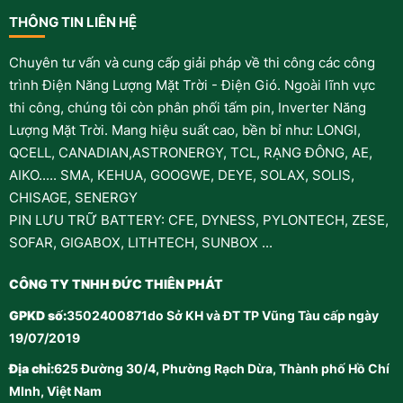
THÔNG TIN LIÊN HỆ
Chuyên tư vấn và cung cấp giải pháp về thi công các công
trình Điện Năng Lượng Mặt Trời - Điện Gió. Ngoài lĩnh vực
thi công, chúng tôi còn phân phối tấm pin, Inverter Năng
Lượng Mặt Trời. Mang hiệu suất cao, bền bỉ như: LONGI,
QCELL, CANADIAN,ASTRONERGY, TCL, RẠNG ĐÔNG, AE,
AIKO..... SMA, KEHUA, GOOGWE, DEYE, SOLAX, SOLIS,
CHISAGE, SENERGY
PIN LƯU TRỮ BATTERY: CFE, DYNESS, PYLONTECH, ZESE,
SOFAR, GIGABOX, LITHTECH, SUNBOX ...
CÔNG TY TNHH ĐỨC THIÊN PHÁT
GPKD số:
3502400871do Sở KH và ĐT TP Vũng Tàu cấp ngày
19/07/2019
Địa chỉ:
625 Đường 30/4, Phường Rạch Dừa, Thành phố Hồ Chí
MInh, Việt Nam