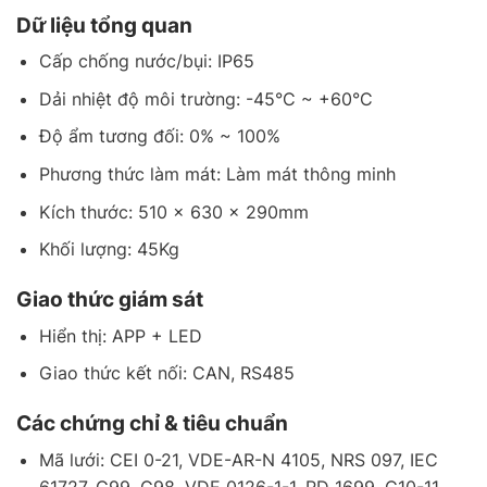
Dữ liệu tổng quan
Cấp chống nước/bụi: IP65
Dải nhiệt độ môi trường: -45°C ~ +60°C
Độ ẩm tương đối: 0% ~ 100%
Phương thức làm mát: Làm mát thông minh
Kích thước: 510 x 630 x 290mm
Khối lượng: 45Kg
Giao thức giám sát
Hiển thị: APP + LED
Giao thức kết nối: CAN, RS485
Các chứng chỉ & tiêu chuẩn
Mã lưới: CEI 0-21, VDE-AR-N 4105, NRS 097, IEC
61727, G99, G98, VDE 0126-1-1, RD 1699, C10-11