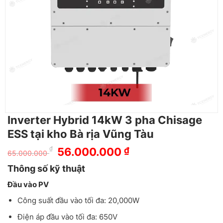
Inverter Hybrid 14kW 3 pha Chisage
ESS tại kho Bà rịa Vũng Tàu
Giá
Giá
₫
56.000.000
₫
65.000.000
gốc
hiện
Thông số kỹ thuật
là:
tại
65.000.000 ₫.
là:
Đầu vào PV
56.000.000 ₫.
Công suất đầu vào tối đa: 20,000W
Điện áp đầu vào tối đa: 650V