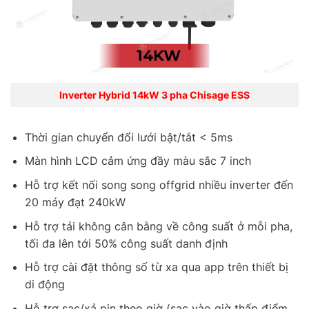
Inverter Hybrid 14kW 3 pha Chisage ESS
Thời gian chuyển đổi lưới bật/tắt < 5ms
Màn hình LCD cảm ứng đầy màu sắc 7 inch
Hỗ trợ kết nối song song offgrid nhiều inverter đến
20 máy đạt 240kW
Hỗ trợ tải không cân bằng về công suất ở mỗi pha,
tối đa lên tới 50% công suất danh định
Hỗ trợ cài đặt thông số từ xa qua app trên thiết bị
di động
Hỗ trợ sạc/xả pin theo giờ (sạc vào giờ thấp điểm,