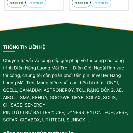
Xem chi tiết
Thêm vào giỏ
Xem chi tiết
Thêm vào giỏ
THÔNG TIN LIÊN HỆ
Chuyên tư vấn và cung cấp giải pháp về thi công các công
trình Điện Năng Lượng Mặt Trời - Điện Gió. Ngoài lĩnh vực
thi công, chúng tôi còn phân phối tấm pin, Inverter Năng
Lượng Mặt Trời. Mang hiệu suất cao, bền bỉ như: LONGI,
QCELL, CANADIAN,ASTRONERGY, TCL, RẠNG ĐÔNG, AE,
AIKO..... SMA, KEHUA, GOOGWE, DEYE, SOLAX, SOLIS,
CHISAGE, SENERGY
PIN LƯU TRỮ BATTERY: CFE, DYNESS, PYLONTECH, ZESE,
SOFAR, GIGABOX, LITHTECH, SUNBOX ...