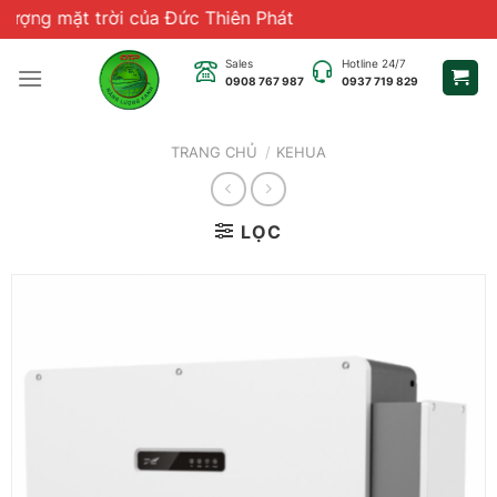
Chuyển
ng mặt trời của Đức Thiên Phát
đến
nội
Sales
Hotline 24/7
0908 767 987
0937 719 829
dung
TRANG CHỦ
/
KEHUA
LỌC