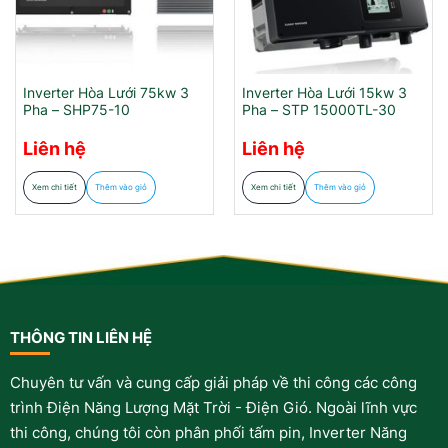
Inverter Hòa Lưới 75kw 3
Inverter Hòa Lưới 15kw 3
Pha – SHP75-10
Pha – STP 15000TL-30
Liên hệ
Liên hệ
Xem chi tiết
Thêm vào giỏ
Xem chi tiết
Thêm vào giỏ
THÔNG TIN LIÊN HỆ
Chuyên tư vấn và cung cấp giải pháp về thi công các công
trình Điện Năng Lượng Mặt Trời - Điện Gió. Ngoài lĩnh vực
thi công, chúng tôi còn phân phối tấm pin, Inverter Năng