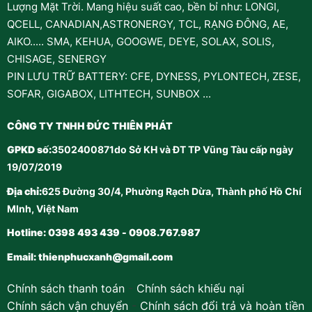
Lượng Mặt Trời. Mang hiệu suất cao, bền bỉ như: LONGI,
QCELL, CANADIAN,ASTRONERGY, TCL, RẠNG ĐÔNG, AE,
AIKO..... SMA, KEHUA, GOOGWE, DEYE, SOLAX, SOLIS,
CHISAGE, SENERGY
PIN LƯU TRỮ BATTERY: CFE, DYNESS, PYLONTECH, ZESE,
SOFAR, GIGABOX, LITHTECH, SUNBOX ...
CÔNG TY TNHH ĐỨC THIÊN PHÁT
GPKD số:
3502400871do Sở KH và ĐT TP Vũng Tàu cấp ngày
19/07/2019
Địa chỉ:
625 Đường 30/4, Phường Rạch Dừa, Thành phố Hồ Chí
MInh, Việt Nam
Hotline: 0398 493 439 - 0908.767.987
Email:
thienphucxanh@gmail.com
Chính sách thanh toán
-
Chính sách khiếu nại
Chính sách vận chuyển
-
Chính sách đổi trả và hoàn tiền