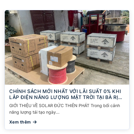
CHÍNH SÁCH MỚI NHẤT VỚI LÃI SUẤT 0% KHI
LẮP ĐIỆN NĂNG LƯỢNG MẶT TRỜI TẠI BÀ RỊA
VŨNG TÀU| HỒ CHÍ MINH
GIỚI THIỆU VỀ SOLAR ĐỨC THIÊN PHÁT Trong bối cảnh
năng lượng tái tạo ngày...
Xem thêm