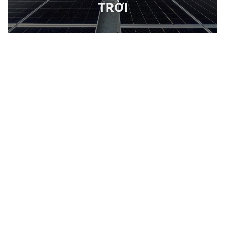
TRỜI
SẢN PHẨM MỚI
BÁN CHẠY