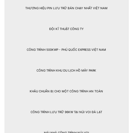
THƯƠNG HIỆU PIN LƯU TRỮ BÁN CHẠY NHẤT VIỆT NAM
ĐỘI KĨ THUẬT CÔNG TY
CÔNG TRÌNH 500KWP - PHÚ QUỐC EXPRESS VIỆT NAM
CÔNG TRÌNH KHU DU LỊCH HỒ MÂY PARK
KHÂU CHUẨN BỊ CHO MỘT CÔNG TRÌNH AN TOÀN
CÔNG TRÌNH LƯU TRỮ 96KW TẠI NÚI VOI ĐÀ LẠT
MÁI NHÀ CÔNG TRÌNH NÚI VOI