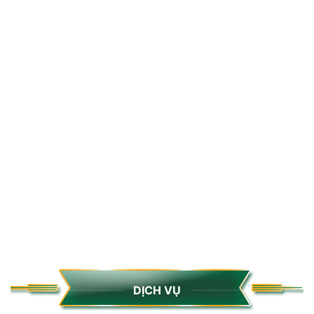
Dây Cáp Điện Solar 4mm2
Jack MC-4 Điện Áp
(Đen)
1500VDC – SY-MC4-15
Liên hệ
Liên hệ
Xem chi tiết
Thêm vào giỏ
Xem chi tiết
Thêm vào giỏ
BỘ SẠC NĂNG LƯỢNG MẶT TRỜI
DỊCH VỤ