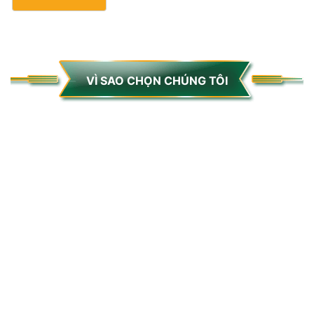
VÌ SAO CHỌN CHÚNG TÔI
DỊCH VỤ UY TÍN
SẢN PHẨM CHÍNH
HÃNG
Công nghệ tiên tiến và
thông minh nhất, đã có
Cam kết bán hàng chính
nhiều năm kinh nghiệm
hãng, không bán hàng